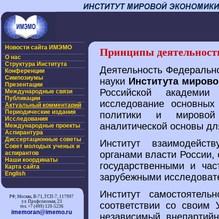
Новости сайта ИМЭМО
Принципы деятельност
О нас
Структура Института
Деятельность Федерально
Конференции
Симпозиумы
науки
Института миров
Презентации
Российской академи
Международные связи
Публикации
исследование основных
Актуальный комментарий
Периодические издания
политики и мировой
Исследования
аналитической основы дл
Международные проекты
Аспирантура
Диссертационные советы
Институт взаимодейс
Совет молодых ученых и
органами власти России,
аспирантов
Наши координаты
государственными и час
Карта сайта
English
зарубежными исследоват
Институт самостоятель
РФ, Москва, В-71, ГСП-7, 117997
ул. Профсоюзная, 23
соответствии со своим
тел. +7 (499) 120-5236
imemoran@imemo.ru
независимый, внепартийн